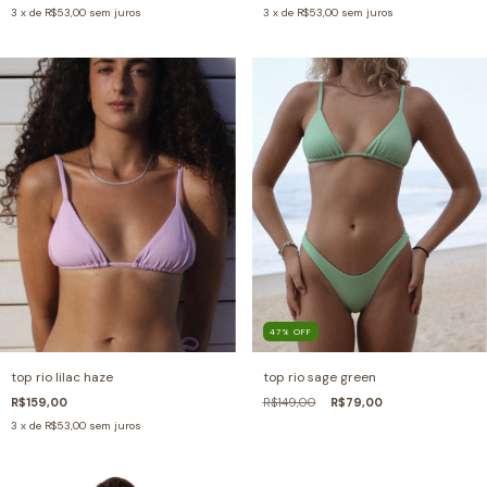
3
x de
R$53,00
sem juros
3
x de
R$53,00
sem juros
47
%
OFF
top rio lilac haze
top rio sage green
R$159,00
R$149,00
R$79,00
3
x de
R$53,00
sem juros