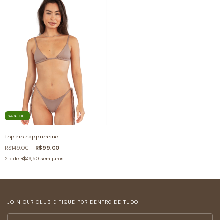
34
%
OFF
top rio cappuccino
R$149,00
R$99,00
2
x de
R$49,50
sem juros
JOIN OUR CLUB E FIQUE POR DENTRO DE TUDO