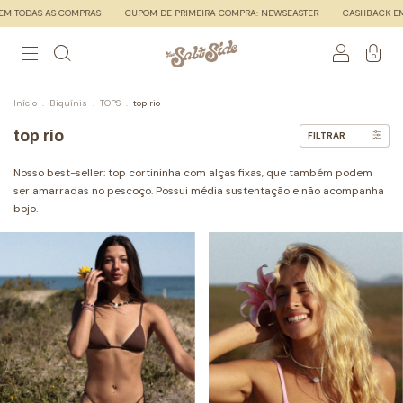
DAS AS COMPRAS
CUPOM DE PRIMEIRA COMPRA: NEWSEASTER
CASHBACK EM TOD
0
Início
.
Biquínis
.
TOPS
.
top rio
top rio
FILTRAR
Nosso best-seller: top cortininha com alças fixas, que também podem
ser amarradas no pescoço. Possui média sustentação e não acompanha
bojo.