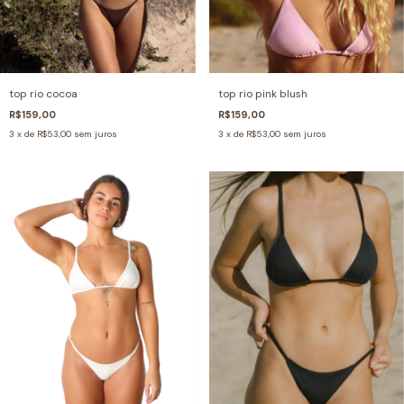
top rio cocoa
top rio pink blush
R$159,00
R$159,00
3
x de
R$53,00
sem juros
3
x de
R$53,00
sem juros