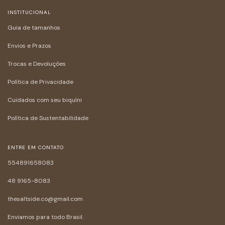
INSTITUCIONAL
Guia de tamanhos
Envios e Prazos
Trocas e Devoluções
Política de Privacidade
Cuidados com seu biquíni
Política de Sustentabilidade
ENTRE EM CONTATO
554891658083
48 9165-8083
thesaltside.co@gmail.com
Enviamos para todo Brasil.