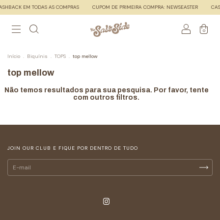
SHBACK EM TODAS AS COMPRAS
CUPOM DE PRIMEIRA COMPRA: NEWSEASTER
CAS
0
Início
.
Biquínis
.
TOPS
.
top mellow
top mellow
Não temos resultados para sua pesquisa. Por favor, tente
com outros filtros.
JOIN OUR CLUB E FIQUE POR DENTRO DE TUDO