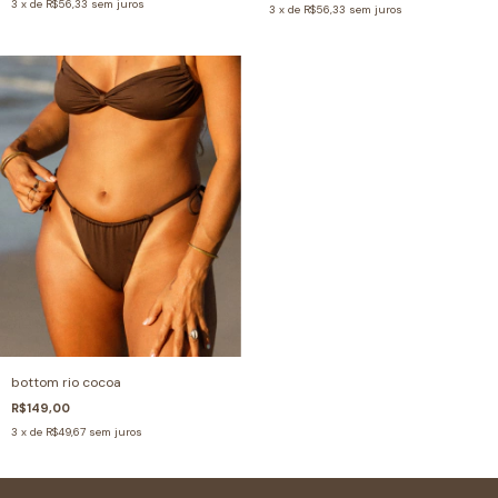
3
x de
R$56,33
sem juros
3
x de
R$56,33
sem juros
bottom rio cocoa
R$149,00
3
x de
R$49,67
sem juros