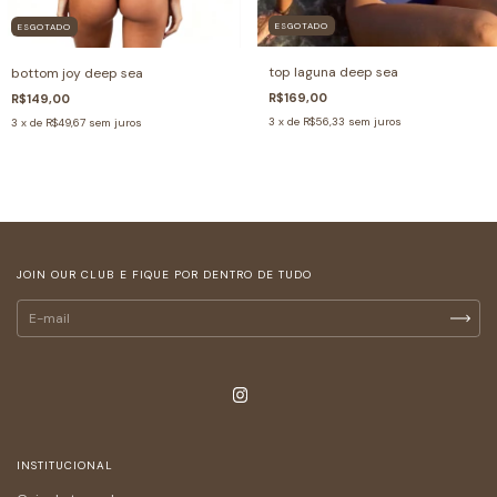
ESGOTADO
ESGOTADO
top laguna deep sea
bottom joy deep sea
R$169,00
R$149,00
3
x de
R$56,33
sem juros
3
x de
R$49,67
sem juros
JOIN OUR CLUB E FIQUE POR DENTRO DE TUDO
INSTITUCIONAL