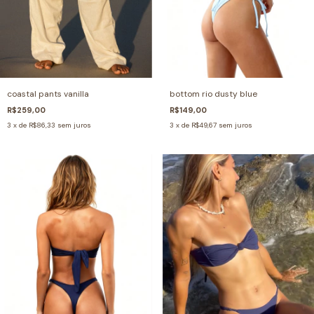
coastal pants vanilla
bottom rio dusty blue
R$259,00
R$149,00
3
x de
R$86,33
sem juros
3
x de
R$49,67
sem juros