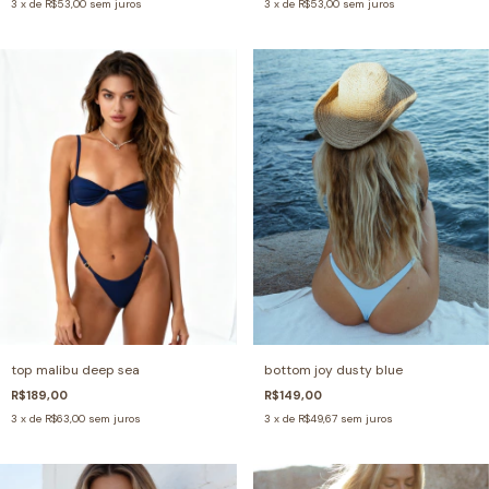
3
x de
R$53,00
sem juros
3
x de
R$53,00
sem juros
bottom joy dusty blue
top malibu deep sea
R$149,00
R$189,00
3
x de
R$49,67
sem juros
3
x de
R$63,00
sem juros