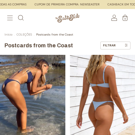
S
CUPOM DE PRIMEIRA COMPRA: NEWSEASTER
CASHBACK EM TODAS AS COMPRAS
0
Início
.
COLEÇÕES
.
Postcards from the Coast
Postcards from the Coast
FILTRAR