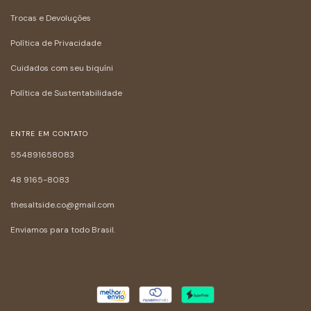
Trocas e Devoluções
Política de Privacidade
Cuidados com seu biquíni
Política de Sustentabilidade
ENTRE EM CONTATO
554891658083
48 9165-8083
thesaltside.co@gmail.com
Enviamos para todo Brasil.