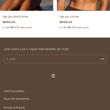
top joy cocoa
top joy dusty blue
R$159,00
R$159,00
3
x de
R$53,00
sem juros
3
x de
R$53,00
sem juros
JOIN OUR CLUB E FIQUE POR DENTRO DE TUDO
INSTITUCIONAL
Guia de tamanhos
Envios e Prazos