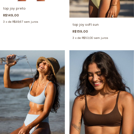
top joy preto
R$149,00
3
x de
R$49,67
sem juros
top joy soft sun
R$159,00
3
x de
R$53,00
sem juros